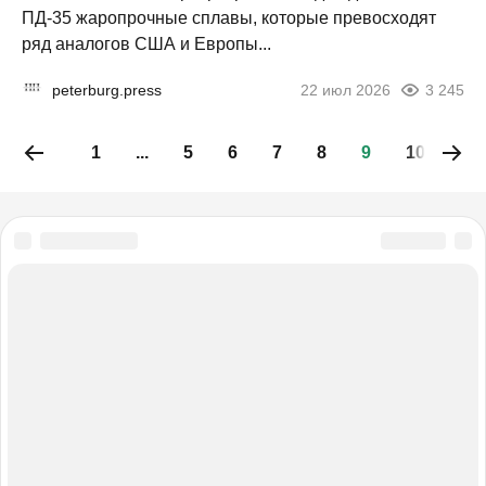
ПД-35 жаропрочные сплавы, которые превосходят
ряд аналогов США и Европы...
peterburg.press
22 июл 2026
3 245
1
...
5
6
7
8
9
10
11