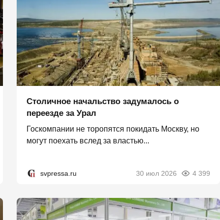
Столичное начальство задумалось о
переезде за Урал
Госкомпании не торопятся покидать Москву, но
могут поехать вслед за властью...
svpressa.ru
30 июл 2026
4 399