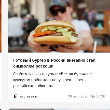
Готовый бургер в России внезапно стал
символом роскоши
От бигмака — к шаурме: «Всё на булочке с
кунжутом» обнажает новую реальность
российского общества...
svpressa.ru
30 июл 2026
1 726