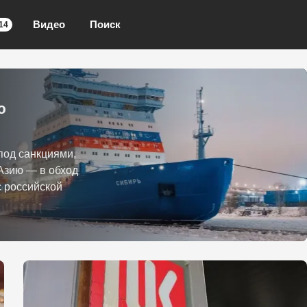
Видео
Поиск
14
ю
под санкциями,
Азию — в обход
с российской