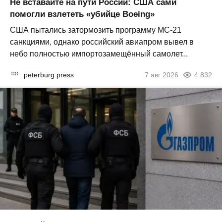
Не вставайте на пути России: США сами
помогли взлететь «убийце Boeing»
США пытались затормозить программу МС-21
санкциями, однако российский авиапром вывел в
небо полностью импортозамещённый самолет...
peterburg.press
7 авг 2026
4 832