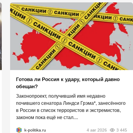
Готова ли Россия к удару, который давно
обещан?
Законопроект, получивший имя недавно
почившего сенатора Линдси Грэма*, занесённого
в России в список террористов и экстремистов,
законом пока ещё не стал....
k-politika.ru
4 авг 2026
3 445