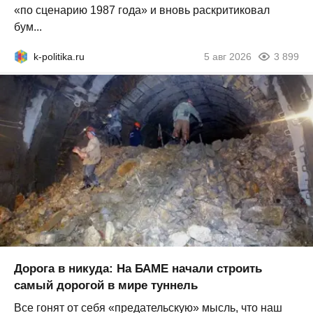
«по сценарию 1987 года» и вновь раскритиковал
бум...
k-politika.ru
5 авг 2026
3 899
Дорога в никуда: На БАМЕ начали строить
самый дорогой в мире туннель
Все гонят от себя «предательскую» мысль, что наш