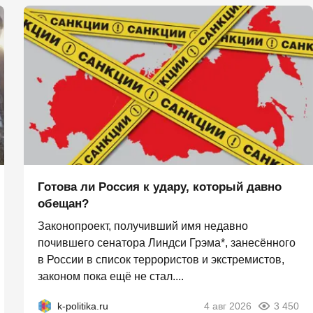
Готова ли Россия к удару, который давно
обещан?
Законопроект, получивший имя недавно
почившего сенатора Линдси Грэма*, занесённого
в России в список террористов и экстремистов,
законом пока ещё не стал....
k-politika.ru
4 авг 2026
3 450