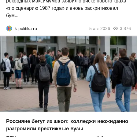
рекордных максимумов заявил о риске нового краха
«по сценарию 1987 года» и вновь раскритиковал
бум...
k-politika.ru
5 авг 2026
3 876
Россияне бегут из школ: колледжи неожиданно
разгромили престижные вузы