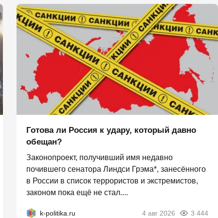
Готова ли Россия к удару, который давно
обещан?
Законопроект, получивший имя недавно
почившего сенатора Линдси Грэма*, занесённого
в России в список террористов и экстремистов,
законом пока ещё не стал....
k-politika.ru
4 авг 2026
3 444