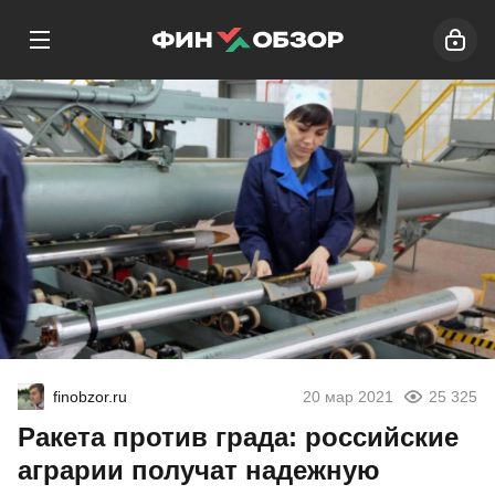
finobzor.ru
20 мар 2021
25 325
Ракета против града: российские
аграрии получат надежную