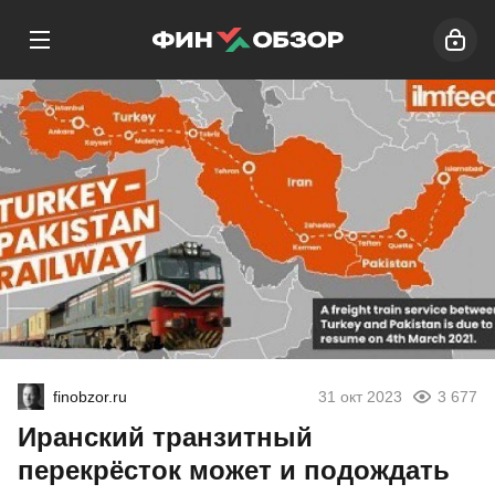
finobzor.ru
31 окт 2023
3 677
Иранский транзитный
перекрёсток может и подождать