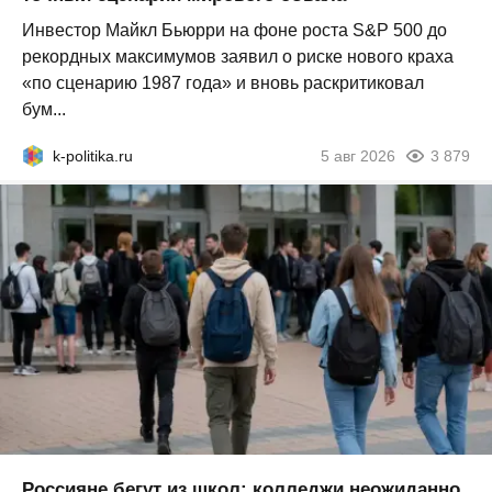
Инвестор Майкл Бьюрри на фоне роста S&P 500 до
рекордных максимумов заявил о риске нового краха
«по сценарию 1987 года» и вновь раскритиковал
бум...
k-politika.ru
5 авг 2026
3 879
Россияне бегут из школ: колледжи неожиданно