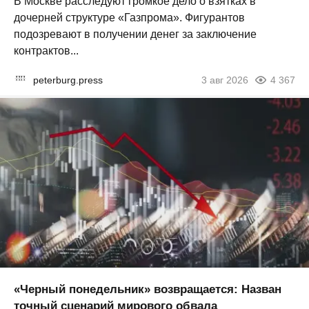
В Москве расследуют громкое дело о взятках в
дочерней структуре «Газпрома». Фигурантов
подозревают в получении денег за заключение
контрактов...
peterburg.press
3 авг 2026
4 367
«Черный понедельник» возвращается: Назван
точный сценарий мирового обвала