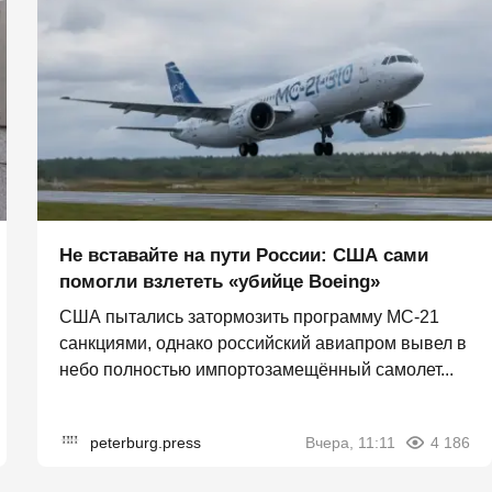
Не вставайте на пути России: США сами
помогли взлететь «убийце Boeing»
США пытались затормозить программу МС-21
санкциями, однако российский авиапром вывел в
небо полностью импортозамещённый самолет...
peterburg.press
Вчера, 11:11
4 186