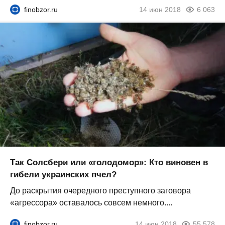
finobzor.ru
14 июн 2018
6 063
Так Солсбери или «голодомор»: Кто виновен в
гибели украинских пчел?
До раскрытия очередного преступного заговора
«агрессора» оставалось совсем немного....
finobzor.ru
14 июн 2018
55 578