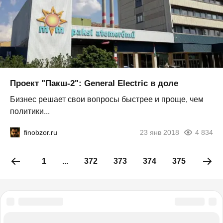
Проект "Пакш-2": General Electric в доле
Бизнес решает свои вопросы быстрее и проще, чем
политики...
finobzor.ru
23 янв 2018
4 834
1
...
372
373
374
375
376