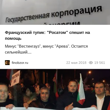
Французский тупик: "Росатом" спешит на
помощь
Минус "Вестингауз", минус "Арева". Остается
сильнейший....
finobzor.ru
22 мая 2018
19 561