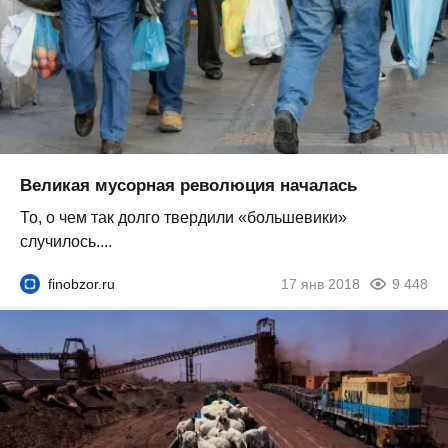
Великая мусорная революция началась
То, о чем так долго твердили «большевики»
случилось....
finobzor.ru
17 янв 2018
9 448