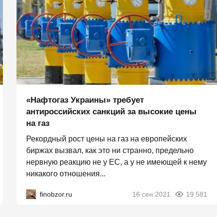
«Нафтогаз Украины» требует
антироссийских санкций за высокие цены
на газ
Рекордный рост цены на газ на европейских
биржах вызвал, как это ни странно, предельно
нервную реакцию не у ЕС, а у не имеющей к нему
никакого отношения...
finobzor.ru
16 сен 2021
19 581