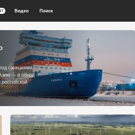
Видео
Поиск
17
ю
под санкциями,
Азию — в обход
с российской